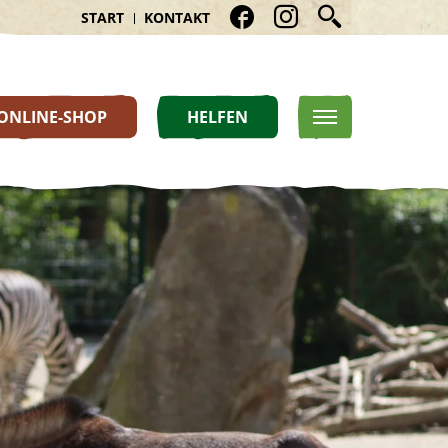
START
KONTAKT
ONLINE-SHOP
HELFEN
HELFEN
ÜBER UNS
Artenschutzprojekte
Aufgaben eines Zoos
Förderverein
Historie
Patenschaft
News
Spenden
Premium-Partner
Sponsorenbänke
Mitgliedschaften
Karriere
Downloads