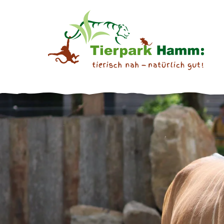
Springe direkt zu:
ONLINE-SHOP
TIERE &
Hauptmenü
ERLEBNISWELTEN
Inhalt
Tageskarten
Tierische Bewohner
Jahreskarten
Afrikaanlage
Angebote der Zooschule
Afrikavoliere
Veranstaltungen
Erdmännchenanlage
Gutscheine
Fabeltier-Erlebniswelt
Inselwelten
Kinderbauernhof &