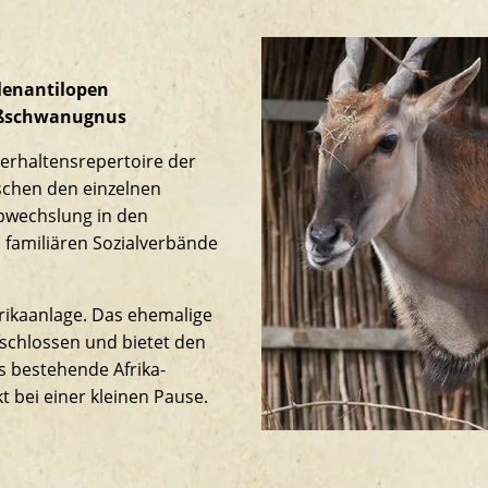
lenantilopen
ßschwanugnus
Verhaltensrepertoire der
schen den einzelnen
Abwechslung in den
n familiären Sozialverbände
frikaanlage. Das ehemalige
schlossen und bietet den
s bestehende Afrika-
t bei einer kleinen Pause.