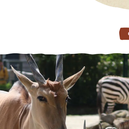
BESUCH PLANEN
TIERPARK ERLEBEN
Öffnungszeiten
Angebote für Schulen &
Kitas
Anfahrt
Schüler:innenakademie
Lageplan
Gruppenführungen
Preisübersicht
Kindergeburtstage
Gastronomie
Nachtführungen
Service & FAQs
Tag an der Seite eines