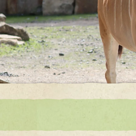
Streichelgehege
Tigeranlage
Südamerikaanlage