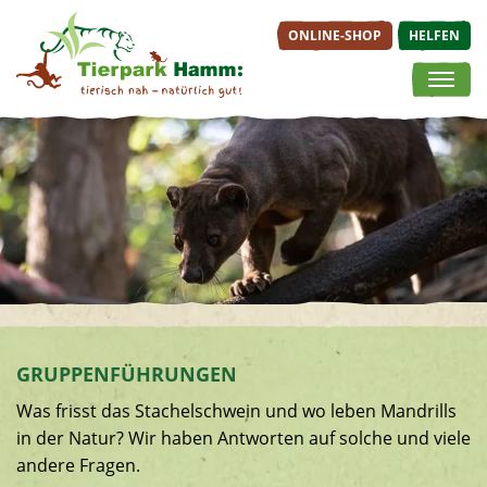
ONLINE-SHOP
HELFEN
Springe direkt zu:
ONLINE-SHOP
TIERE &
BESUCH
Hauptmenü
ERLEBNISWELTEN
PLANEN
Inhalt
Tageskarten
Tierische Bewohner
Öffnungsz
Jahreskarten
Afrikaanlage
Anfahrt
Angebote der
Afrikavoliere
Lageplan
Zooschule
Erdmännchenanlage
Preisübers
Veranstaltungen
Fabeltier-
Gastronom
Gutscheine
Erlebniswelt
Service & 
GRUPPENFÜHRUNGEN
Inselwelten
Was frisst das Stachelschwein und wo leben Mandrills
Kinderbauernhof &
in der Natur? Wir haben Antworten auf solche und viele
Streichelgehege
andere Fragen.
Tigeranlage