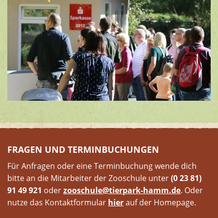
FRAGEN UND TERMINBUCHUNGEN
Für Anfragen oder eine Terminbuchung wende dich
bitte an die Mitarbeiter der Zooschule unter
(0 23 81)
91 49 921
oder
zooschule@
tierpark-hamm.de
. Oder
nutze das Kontaktformular
hier
auf der Homepage.