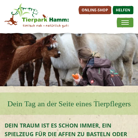
ONLINE-SHOP
HELFEN
Springe direkt zu:
ONLINE-SHOP
TIERE &
BESUCH
Hauptmenü
ERLEBNISWELTEN
PLANEN
Inhalt
Tageskarten
Tierische Bewohner
Öffnungsz
Jahreskarten
Afrikaanlage
Anfahrt
Angebote der
Afrikavoliere
Lageplan
Zooschule
Erdmännchenanlage
Preisübers
Veranstaltungen
Fabeltier-
Gastronom
Gutscheine
Erlebniswelt
Dein Tag an der Seite eines Tierpflegers
Service & 
Inselwelten
Kinderbauernhof &
Streichelgehege
DEIN TRAUM IST ES SCHON IMMER, EIN
Tigeranlage
SPIELZEUG FÜR DIE AFFEN ZU BASTELN ODER