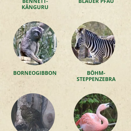
BENNETT-
BLAUER PFAU
KÄNGURU
BORNEOGIBBON
BÖHM-
STEPPENZEBRA