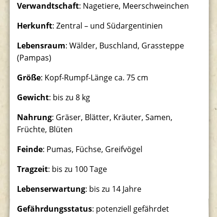
Verwandtschaft
: Nagetiere, Meerschweinchen
Südamerikaanlage
Herkunft
: Zentral – und Südargentinien
Lebensraum
: Wälder, Buschland, Grassteppe
(Pampas)
Größe
: Kopf-Rumpf-Länge ca. 75 cm
Gewicht
: bis zu 8 kg
Nahrung
: Gräser, Blätter, Kräuter, Samen,
Früchte, Blüten
Feinde
: Pumas, Füchse, Greifvögel
Tragzeit
: bis zu 100 Tage
Lebenserwartung
: bis zu 14 Jahre
Gefährdungsstatus
: potenziell gefährdet