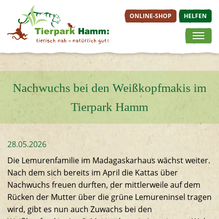
ONLINE-SHOP
HELFEN
Springe direkt zu:
ONLINE-SHOP
TIERE &
BESUCH
Hauptmenü
ERLEBNISWELTEN
PLANEN
Nachwuchs bei den Weißkopfmakis im
Inhalt
Tageskarten
Tierische Bewohner
Öffnungsz
Tierpark Hamm
Jahreskarten
Afrikaanlage
Anfahrt
Angebote der
Afrikavoliere
Lageplan
Zooschule
Erdmännchenanlage
Preisübers
28.05.2026
Veranstaltungen
Fabeltier-
Gastronom
Gutscheine
Erlebniswelt
Die Lemurenfamilie im Madagaskarhaus wächst weiter.
Service & 
Nach dem sich bereits im April die Kattas über
Inselwelten
Nachwuchs freuen durften, der mittlerweile auf dem
Kinderbauernhof &
Rücken der Mutter über die grüne Lemureninsel tragen
Streichelgehege
wird, gibt es nun auch Zuwachs bei den
Tigeranlage