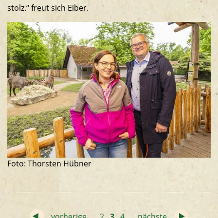
stolz.“ freut sich Eiber.
Foto: Thorsten Hübner
vorherige
…
2
3
4
…
nächste