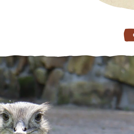
BESUCH PLANEN
TIERPARK ERLEBEN
Öffnungszeiten
Angebote für Schulen &
Kitas
Anfahrt
Schüler:innenakademie
Lageplan
Gruppenführungen
Preisübersicht
Kindergeburtstage
Gastronomie
Nachtführungen
Service & FAQs
Tag an der Seite eines