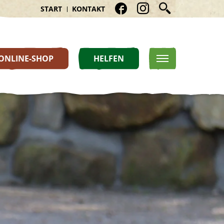
START
KONTAKT
ONLINE-SHOP
HELFEN
HELFEN
ÜBER UNS
Artenschutzprojekte
Aufgaben eines Zoos
Förderverein
Historie
Patenschaft
News
Spenden
Premium-Partner
Sponsorenbänke
Mitgliedschaften
Karriere
Downloads