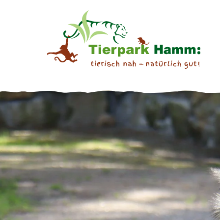
Springe direkt zu:
ONLINE-SHOP
TIERE &
Hauptmenü
ERLEBNISWELTEN
Inhalt
Tageskarten
Tierische Bewohner
Jahreskarten
Afrikaanlage
Angebote der Zooschule
Afrikavoliere
Veranstaltungen
Erdmännchenanlage
Gutscheine
Fabeltier-Erlebniswelt
Inselwelten
Kinderbauernhof &