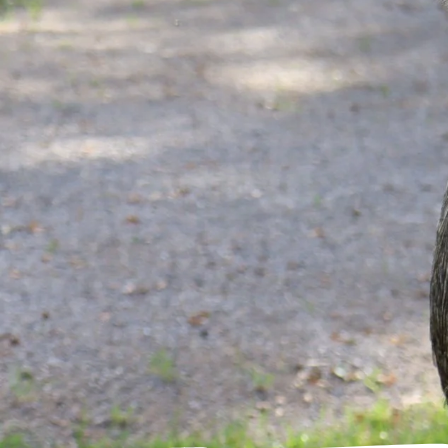
Streichelgehege
Tigeranlage
Südamerikaanlage