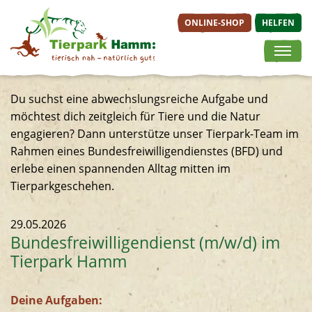
ONLINE-SHOP
HELFEN
Springe direkt zu:
ONLINE-SHOP
TIERE &
BESUCH
Du suchst eine abwechslungsreiche Aufgabe und
Hauptmenü
ERLEBNISWELTEN
PLANEN
möchtest dich zeitgleich für Tiere und die Natur
Inhalt
engagieren? Dann unterstütze unser Tierpark-Team im
Tageskarten
Tierische Bewohner
Öffnungsz
Rahmen eines Bundesfreiwilligendienstes (BFD) und
Jahreskarten
Afrikaanlage
Anfahrt
erlebe einen spannenden Alltag mitten im
Angebote der
Afrikavoliere
Lageplan
Tierparkgeschehen.
Zooschule
Erdmännchenanlage
Preisübers
Veranstaltungen
Fabeltier-
Gastronom
29.05.2026
Gutscheine
Erlebniswelt
Service & 
Bundesfreiwilligendienst (m/w/d) im
Inselwelten
Tierpark Hamm
Kinderbauernhof &
Streichelgehege
Deine Aufgaben:
Tigeranlage